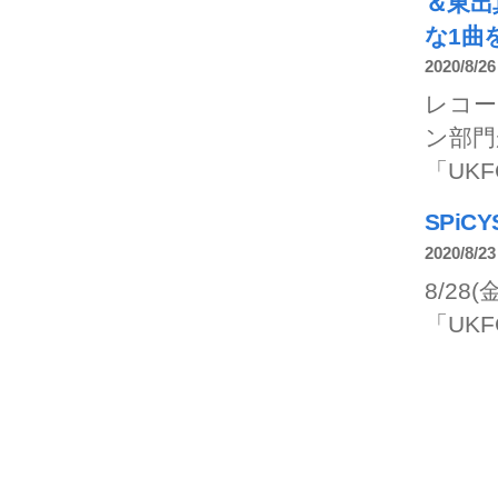
＆東出
な1曲
2020/8/26
レコー
ン部門
「UKFC
SPi
2020/8/23
8/2
「UKF