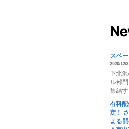
Ne
スペース
2020/12/3
下北沢
ル部門
集結する
有料配信
定！ 
よる開