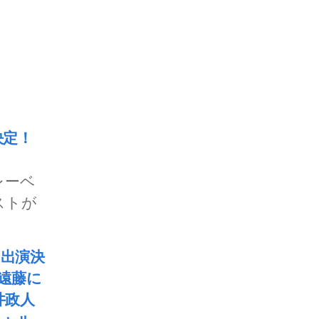
決定！
レーベ
ストが
ト出演決
遠藤に
井政人