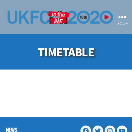
メニュー
UKFC
on
the
TIMETABLE
Road
2020
NEWS